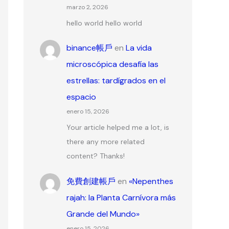
marzo 2, 2026
hello world hello world
binance帳戶
en
La vida
microscópica desafía las
estrellas: tardígrados en el
espacio
enero 15, 2026
Your article helped me a lot, is
there any more related
content? Thanks!
免費創建帳戶
en
«Nepenthes
rajah: la Planta Carnívora más
Grande del Mundo»
enero 15, 2026