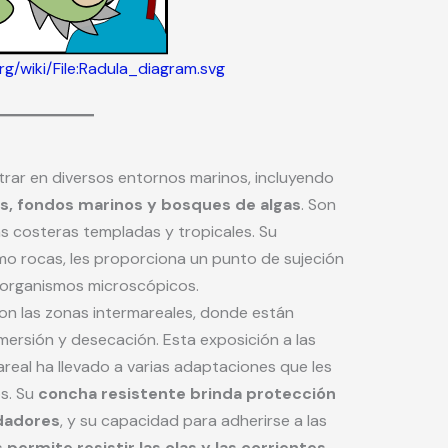
g/wiki/File:Radula_diagram.svg
rar en diversos entornos marinos, incluyendo
s, fondos marinos y bosques de algas
. Son
 costeras templadas y tropicales. Su
mo rocas, les proporciona un punto de sujeción
 organismos microscópicos.
on las zonas intermareales, donde están
mersión y desecación. Esta exposición a las
real ha llevado a varias adaptaciones que les
s. Su
concha resistente brinda protección
edadores
, y su capacidad para adherirse a las
 permite resistir las olas y las corrientes.