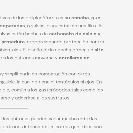
tivas de los poliplacóforos es
su concha, que
 separadas
, o valvas, dispuestas en una fila a lo
 valvas están hechas de
carbonato de calcio y
a armadura
, proporcionando protección contra
bientales. El diseño de la concha ofrece un
alto
te a los quitones moverse y
enrollarse en
uy simplificada en comparación con otros
uible, la cual no tiene ni tentáculos ni ojos. En
do pie, común a los gasterópodos tales como los
zarse y adherirse a los sustratos.
de los quitones pueden variar mucho entre las
 patrones intrincados, mientras que otros son