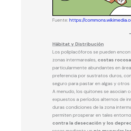
Fuente:
https://commons.wikimedia.or
Hábitat y Distribución
Los poliplacóforos se pueden encont
zonas intermareales,
costas rocosa
particularmente abundantes en áreas
preferencia por sustratos duros, co
seguro para pastar en algas y otros
A menudo, los quitones se asocian c
expuestos a períodos alternos de in
duras condiciones de la zona interma
permiten prosperar en tales entorno
contra la desecación y los depr
rocas mediante un
pie muscular les