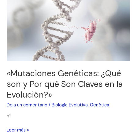
son
y
Por
qué
Son
Claves
en
la
Evolución?»
«Mutaciones Genéticas: ¿Qué
son y Por qué Son Claves en la
Evolución?»
Deja un comentario
/
Biología Evolutiva
,
Genética
n?
Leer más »