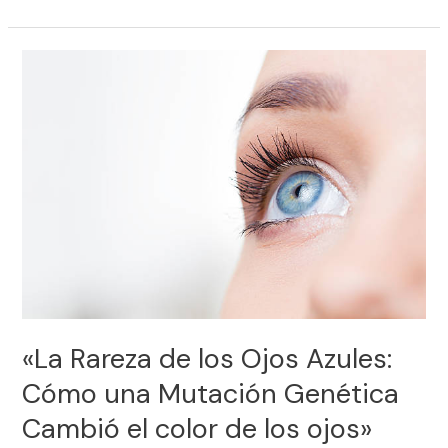
«La
Rareza
de
los
Ojos
Azules:
Cómo
una
Mutación
Genética
Cambió
el
color
«La Rareza de los Ojos Azules:
de
Cómo una Mutación Genética
los
Cambió el color de los ojos»
ojos»