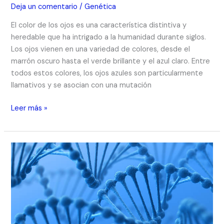
Deja un comentario
/
Genética
El color de los ojos es una característica distintiva y
heredable que ha intrigado a la humanidad durante siglos.
Los ojos vienen en una variedad de colores, desde el
marrón oscuro hasta el verde brillante y el azul claro. Entre
todos estos colores, los ojos azules son particularmente
llamativos y se asocian con una mutación
Leer más »
«El
Secreto
de
la
Vida:
Descubriendo
las