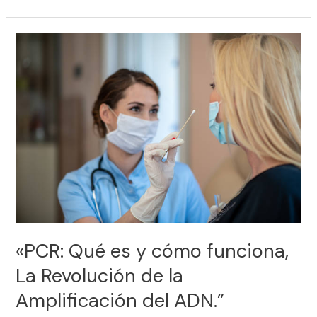
«PCR:
Qué
es
y
cómo
funciona,
La
Revolución
de
la
Amplificación
del
ADN.”
«PCR: Qué es y cómo funciona,
La Revolución de la
Amplificación del ADN.”