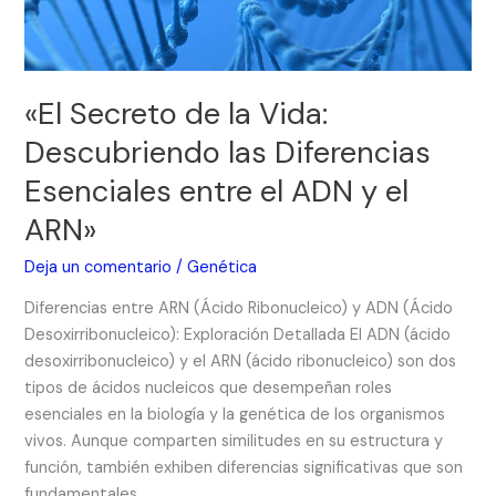
Diferencias
Esenciales
entre
el
«El Secreto de la Vida:
ADN
Descubriendo las Diferencias
y
el
Esenciales entre el ADN y el
ARN»
ARN»
Deja un comentario
/
Genética
Diferencias entre ARN (Ácido Ribonucleico) y ADN (Ácido
Desoxirribonucleico): Exploración Detallada El ADN (ácido
desoxirribonucleico) y el ARN (ácido ribonucleico) son dos
tipos de ácidos nucleicos que desempeñan roles
esenciales en la biología y la genética de los organismos
vivos. Aunque comparten similitudes en su estructura y
función, también exhiben diferencias significativas que son
fundamentales