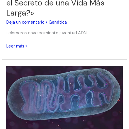
el Secreto de una Vida Más
Larga?»
Deja un comentario
/
Genética
telomeros envejecimiento juventud ADN
Leer más »
«Huellas
Genéticas
en
el
Tiempo:
El
ADN
Mitocondrial
como