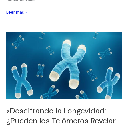
Leer más »
«Descifrando
la
Longevidad:
¿Pueden
los
Telómeros
Revelar
el
Secreto
de
una
«Descifrando la Longevidad:
Vida
Más
¿Pueden los Telómeros Revelar
Larga?»