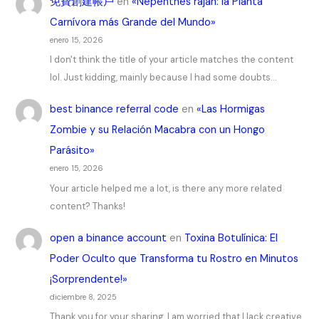
免費創建帳戶
en
«Nepenthes rajah: la Planta
Carnívora más Grande del Mundo»
enero 15, 2026
I don't think the title of your article matches the content
lol. Just kidding, mainly because I had some doubts…
best binance referral code
en
«Las Hormigas
Zombie y su Relación Macabra con un Hongo
Parásito»
enero 15, 2026
Your article helped me a lot, is there any more related
content? Thanks!
open a binance account
en
Toxina Botulínica: El
Poder Oculto que Transforma tu Rostro en Minutos
¡Sorprendente!»
diciembre 8, 2025
Thank you for your sharing. I am worried that I lack creative