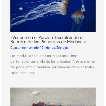
«Veneno en el Paraíso: Descifrando el
Secreto de las Picaduras de Medusas»
Deja un comentario
/
Cnidarios
,
Zoología
Las medusas son unos animales acuáticos
pertenecientes al filo de los cnidarios. A este mismo
filo por ejemplo también pertenecen otros animales
tales como los…