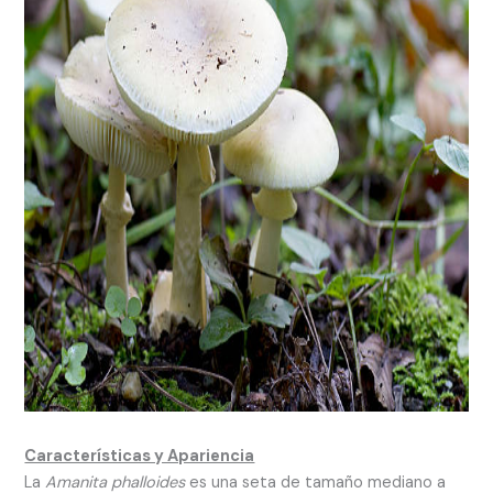
Características y Apariencia
La
Amanita phalloides
es una seta de tamaño mediano a