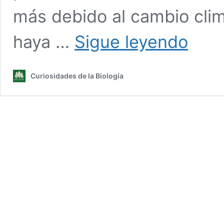
más debido al cambio cli
«Veneno
haya …
Sigue leyendo
en
el
Paraíso:
Curiosidades de la Biología
Descifrand
el
Secreto
de
las
Picaduras
de
Medusas»